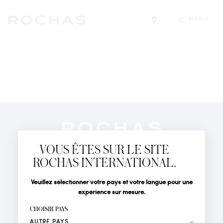
MENU
Trouver un magasin
Newsletter
Abonnez-vous pour suivre toute l'actualité de la Maison
VOUS ÊTES SUR LE SITE
Rochas : Nouveauté produits, Défilés, Événements et
Boutiques.
ROCHAS INTERNATIONAL.
PARFUMS
Civilité
Nom*
Veuillez sélectionner votre pays et votre langue pour une
ACTUALITÉS
expérience sur mesure.
POINTS DE VENTE
Prénom*
CHOISIR PAYS