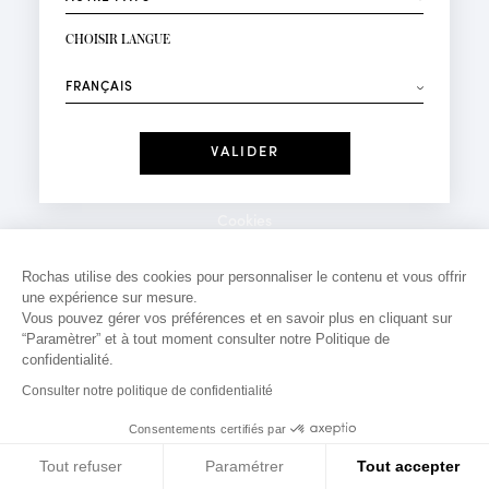
INSCRIPTION NEWSLETTER
Votre email*
CHOISIR LANGUE
Mode
Parfums
⟶
Recevez des offres personnalisées à votre anniversaire
:
Date
J'ai lu et j'accepte la
Politique de Confidentialité
Cookies
*Champs obligatoires
Mentions légales
Rochas utilise des cookies pour personnaliser le contenu et vous offrir
une expérience sur mesure.
Politique de confidentialité
Vous pouvez gérer vos préférences et en savoir plus en cliquant sur
Contact
“Paramètrer” et à tout moment consulter notre Politique de
confidentialité.
Consulter notre politique de confidentialité
Consentements certifiés par
Tout refuser
Paramétrer
Tout accepter