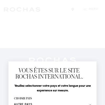
MENU
Trouver un magasin
Newsletter
Abonnez-vous pour suivre toute l'actualité de la Maison
VOUS ÊTES SUR LE SITE
Rochas : Nouveauté produits, Défilés, Événements et
Boutiques.
ROCHAS INTERNATIONAL.
PARFUMS
Civilité
Nom*
Veuillez sélectionner votre pays et votre langue pour une
ACTUALITÉS
expérience sur mesure.
POINTS DE VENTE
Prénom*
CHOISIR PAYS