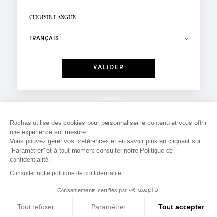
INSCRIPTION NEWSLETTER
Votre email*
CHOISIR LANGUE
Mode
Parfums
⟶
Recevez des offres personnalisées à votre anniversaire
:
Date
J'ai lu et j'accepte la
Politique de Confidentialité
Cookies
*Champs obligatoires
Mentions légales
Rochas utilise des cookies pour personnaliser le contenu et vous offrir
une expérience sur mesure.
Politique de confidentialité
Vous pouvez gérer vos préférences et en savoir plus en cliquant sur
Contact
“Paramètrer” et à tout moment consulter notre Politique de
confidentialité.
Consulter notre politique de confidentialité
Consentements certifiés par
Tout refuser
Paramétrer
Tout accepter