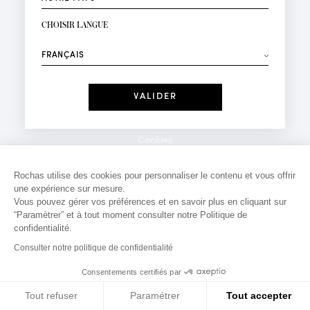
INSCRIPTION NEWSLETTER
Votre email*
CHOISIR LANGUE
Mode
Parfums
⟶
Recevez des offres personnalisées à votre anniversaire
:
Date
J'ai lu et j'accepte la
Politique de Confidentialité
Cookies
*Champs obligatoires
Mentions légales
Rochas utilise des cookies pour personnaliser le contenu et vous offrir
une expérience sur mesure.
Politique de confidentialité
Vous pouvez gérer vos préférences et en savoir plus en cliquant sur
Contact
“Paramètrer” et à tout moment consulter notre Politique de
confidentialité.
Consulter notre politique de confidentialité
Consentements certifiés par
Tout refuser
Paramétrer
Tout accepter