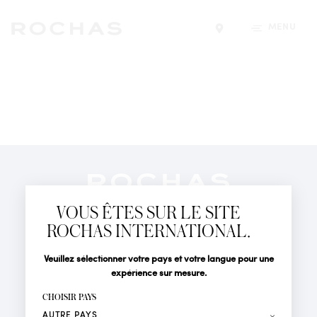
MENU
Trouver un magasin
Newsletter
Abonnez-vous pour suivre toute l'actualité de la Maison
VOUS ÊTES SUR LE SITE
Rochas : Nouveauté produits, Défilés, Événements et
Boutiques.
ROCHAS INTERNATIONAL.
PARFUMS
Civilité
Nom*
Veuillez sélectionner votre pays et votre langue pour une
ACTUALITÉS
expérience sur mesure.
POINTS DE VENTE
Prénom*
CHOISIR PAYS