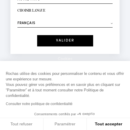
INSCRIPTION NEWSLETTER
Votre email*
CHOISIR LANGUE
Mode
Parfums
⟶
Recevez des offres personnalisées à votre anniversaire
:
Date
J'ai lu et j'accepte la
Politique de Confidentialité
Cookies
*Champs obligatoires
Mentions légales
Rochas utilise des cookies pour personnaliser le contenu et vous offrir
une expérience sur mesure.
Politique de confidentialité
Vous pouvez gérer vos préférences et en savoir plus en cliquant sur
Contact
“Paramètrer” et à tout moment consulter notre Politique de
confidentialité.
Consulter notre politique de confidentialité
Consentements certifiés par
Tout refuser
Paramétrer
Tout accepter