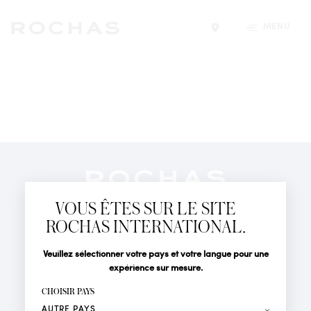
MENU
Trouver un magasin
Newsletter
Abonnez-vous pour suivre toute l'actualité de la Maison
VOUS ÊTES SUR LE SITE
Rochas : Nouveauté produits, Défilés, Événements et
Boutiques.
ROCHAS INTERNATIONAL.
PARFUMS
Civilité
Nom*
Veuillez sélectionner votre pays et votre langue pour une
ACTUALITÉS
expérience sur mesure.
POINTS DE VENTE
Prénom*
CHOISIR PAYS