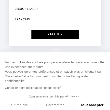
INSCRIPTION NEWSLETTER
Votre email*
CHOISIR LANGUE
Mode
Parfums
⟶
Recevez des offres personnalisées à votre anniversaire
:
Date
J'ai lu et j'accepte la
Politique de Confidentialité
Cookies
*Champs obligatoires
Mentions légales
Rochas utilise des cookies pour personnaliser le contenu et vous offrir
une expérience sur mesure.
Politique de confidentialité
Vous pouvez gérer vos préférences et en savoir plus en cliquant sur
Contact
“Paramètrer” et à tout moment consulter notre Politique de
confidentialité.
Consulter notre politique de confidentialité
Consentements certifiés par
Tout refuser
Paramétrer
Tout accepter