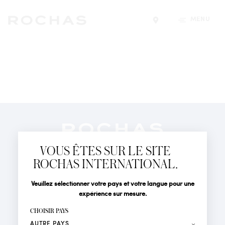
MENU
Trouver un magasin
Newsletter
Abonnez-vous pour suivre toute l'actualité de la Maison
VOUS ÊTES SUR LE SITE
Rochas : Nouveauté produits, Défilés, Événements et
Boutiques.
ROCHAS INTERNATIONAL.
PARFUMS
Civilité
Nom*
Veuillez sélectionner votre pays et votre langue pour une
ACTUALITÉS
expérience sur mesure.
POINTS DE VENTE
Prénom*
CHOISIR PAYS