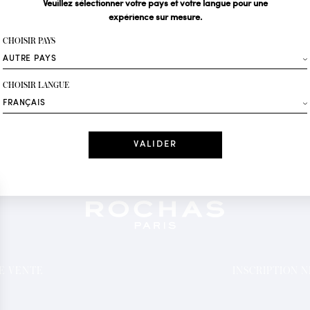
Veuillez sélectionner votre pays et votre langue pour une
expérience sur mesure.
Votre email*
CHOISIR PAYS
Mode
CHOISIR LANGUE
Recevez des offres 
Date
J'ai lu et j'acc
*Champs obligatoi
DE VENTE
INSCRIPTION 