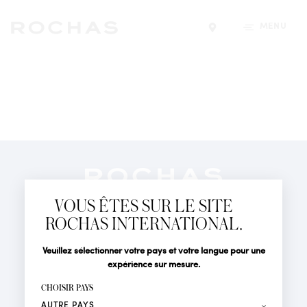
MENU
Trouver un magasin
Newsletter
Abonnez-vous pour suivre toute l'actualité de la Maison
VOUS ÊTES SUR LE SITE
Rochas : Nouveauté produits, Défilés, Événements et
Boutiques.
ROCHAS INTERNATIONAL.
PARFUMS
Civilité
Nom*
Veuillez sélectionner votre pays et votre langue pour une
ACTUALITÉS
expérience sur mesure.
POINTS DE VENTE
Prénom*
CHOISIR PAYS