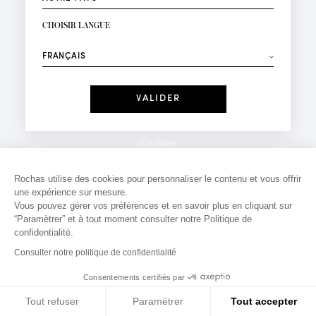
INSCRIPTION NEWSLETTER
Votre email*
CHOISIR LANGUE
Mode
Parfums
⟶
Recevez des offres personnalisées à votre anniversaire
:
Date
J'ai lu et j'accepte la
Politique de Confidentialité
Cookies
*Champs obligatoires
Mentions légales
Rochas utilise des cookies pour personnaliser le contenu et vous offrir
une expérience sur mesure.
Politique de confidentialité
Vous pouvez gérer vos préférences et en savoir plus en cliquant sur
Contact
“Paramètrer” et à tout moment consulter notre Politique de
confidentialité.
Consulter notre politique de confidentialité
Consentements certifiés par
Tout refuser
Paramétrer
Tout accepter