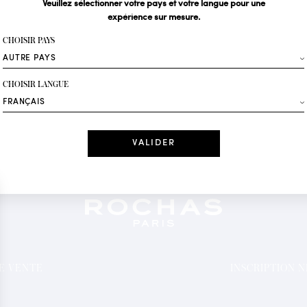
Veuillez sélectionner votre pays et votre langue pour une
expérience sur mesure.
Votre email*
CHOISIR PAYS
Mode
CHOISIR LANGUE
Recevez des offres 
Date
J'ai lu et j'acc
*Champs obligatoi
DE VENTE
INSCRIPTION 