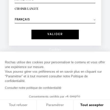
INSCRIPTION NEWSLETTER
Votre email*
CHOISIR LANGUE
Mode
Parfums
⟶
Recevez des offres personnalisées à votre anniversaire
:
Date
J'ai lu et j'accepte la
Politique de Confidentialité
Cookies
*Champs obligatoires
Mentions légales
Rochas utilise des cookies pour personnaliser le contenu et vous offrir
une expérience sur mesure.
Politique de confidentialité
Vous pouvez gérer vos préférences et en savoir plus en cliquant sur
Contact
“Paramètrer” et à tout moment consulter notre Politique de
confidentialité.
Consulter notre politique de confidentialité
Consentements certifiés par
Tout refuser
Paramétrer
Tout accepter