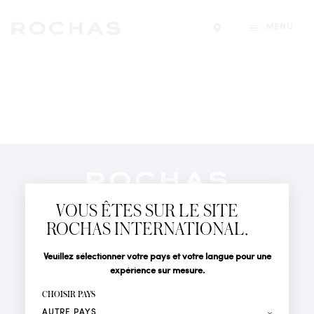
MENU
Trouver un magasin
Newsletter
Abonnez-vous pour suivre toute l'actualité de la Maison
VOUS ÊTES SUR LE SITE
Rochas : Nouveauté produits, Défilés, Événements et
Boutiques.
ROCHAS INTERNATIONAL.
PARFUMS
Civilité
Nom*
Veuillez sélectionner votre pays et votre langue pour une
ACTUALITÉS
expérience sur mesure.
POINTS DE VENTE
Prénom*
CHOISIR PAYS