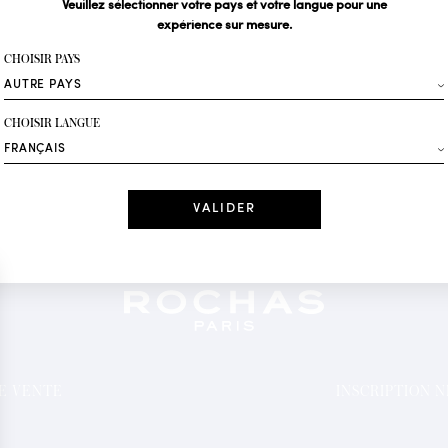
Veuillez sélectionner votre pays et votre langue pour une
expérience sur mesure.
Votre email*
CHOISIR PAYS
Mode
CHOISIR LANGUE
Recevez des offres 
Date
J'ai lu et j'acc
*Champs obligatoi
DE VENTE
INSCRIPTION 