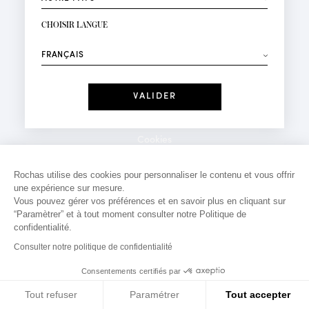
INSCRIPTION NEWSLETTER
Votre email*
CHOISIR LANGUE
Mode
Parfums
⟶
Recevez des offres personnalisées à votre anniversaire
:
Date
J'ai lu et j'accepte la
Politique de Confidentialité
Cookies
*Champs obligatoires
Mentions légales
Rochas utilise des cookies pour personnaliser le contenu et vous offrir
une expérience sur mesure.
Politique de confidentialité
Vous pouvez gérer vos préférences et en savoir plus en cliquant sur
Contact
“Paramètrer” et à tout moment consulter notre Politique de
confidentialité.
Consulter notre politique de confidentialité
Consentements certifiés par
Tout refuser
Paramétrer
Tout accepter