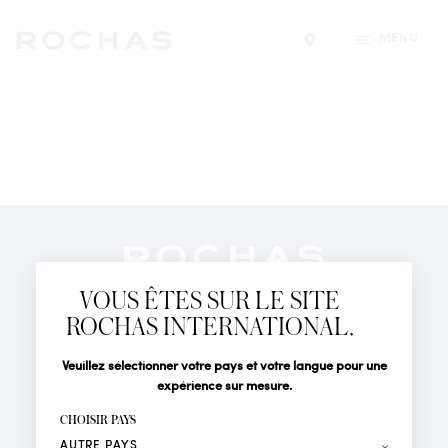
MENU
Trouver un magasin
Newsletter
Abonnez-vous pour suivre toute l'actualité de la Maison
VOUS ÊTES SUR LE SITE
Rochas : Nouveauté produits, Défilés, Événements et
Boutiques.
ROCHAS INTERNATIONAL.
PARFUMS
Civilité
Nom*
Veuillez sélectionner votre pays et votre langue pour une
ACTUALITÉS
expérience sur mesure.
POINTS DE VENTE
Prénom*
CHOISIR PAYS