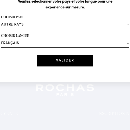
Veuillez sélectionner votre pays et votre langue pour une
expérience sur mesure.
Votre email*
CHOISIR PAYS
Mode
CHOISIR LANGUE
Recevez des offres 
Date
J'ai lu et j'acc
*Champs obligatoi
DE VENTE
INSCRIPTION 