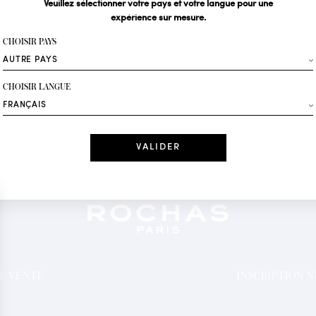
Veuillez sélectionner votre pays et votre langue pour une
expérience sur mesure.
Votre email*
CHOISIR PAYS
Mode
CHOISIR LANGUE
Recevez des offres 
Date
J'ai lu et j'acc
*Champs obligatoi
DE VENTE
INSCRIPTION 