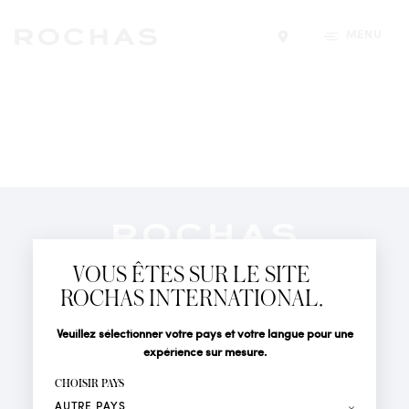
MENU
Trouver un magasin
Newsletter
Abonnez-vous pour suivre toute l'actualité de la Maison
VOUS ÊTES SUR LE SITE
Rochas : Nouveauté produits, Défilés, Événements et
Boutiques.
ROCHAS INTERNATIONAL.
PARFUMS
Civilité
Nom*
Veuillez sélectionner votre pays et votre langue pour une
ACTUALITÉS
expérience sur mesure.
POINTS DE VENTE
Prénom*
CHOISIR PAYS