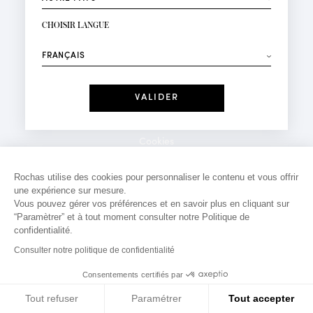
INSCRIPTION NEWSLETTER
Votre email*
CHOISIR LANGUE
Mode
Parfums
⟶
Recevez des offres personnalisées à votre anniversaire
:
Date
J'ai lu et j'accepte la
Politique de Confidentialité
Cookies
*Champs obligatoires
Mentions légales
Rochas utilise des cookies pour personnaliser le contenu et vous offrir
une expérience sur mesure.
Politique de confidentialité
Vous pouvez gérer vos préférences et en savoir plus en cliquant sur
Contact
“Paramètrer” et à tout moment consulter notre Politique de
confidentialité.
Consulter notre politique de confidentialité
Consentements certifiés par
Tout refuser
Paramétrer
Tout accepter