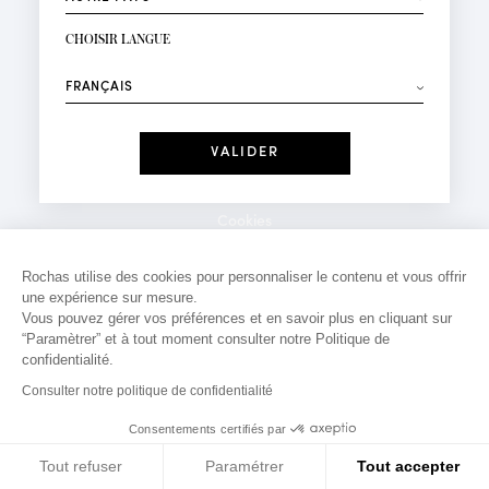
INSCRIPTION NEWSLETTER
Votre email*
CHOISIR LANGUE
Mode
Parfums
⟶
Recevez des offres personnalisées à votre anniversaire
:
Date
J'ai lu et j'accepte la
Politique de Confidentialité
Cookies
*Champs obligatoires
Mentions légales
Rochas utilise des cookies pour personnaliser le contenu et vous offrir
une expérience sur mesure.
Politique de confidentialité
Vous pouvez gérer vos préférences et en savoir plus en cliquant sur
Contact
“Paramètrer” et à tout moment consulter notre Politique de
confidentialité.
Consulter notre politique de confidentialité
Consentements certifiés par
Tout refuser
Paramétrer
Tout accepter