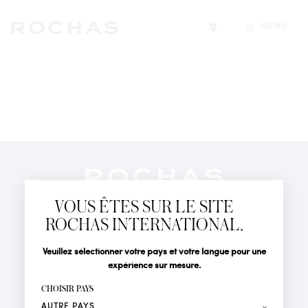
MENU
Trouver un magasin
Newsletter
Abonnez-vous pour suivre toute l'actualité de la Maison
VOUS ÊTES SUR LE SITE
Rochas : Nouveauté produits, Défilés, Événements et
Boutiques.
ROCHAS INTERNATIONAL.
PARFUMS
Civilité
Nom*
Veuillez sélectionner votre pays et votre langue pour une
ACTUALITÉS
expérience sur mesure.
POINTS DE VENTE
Prénom*
CHOISIR PAYS