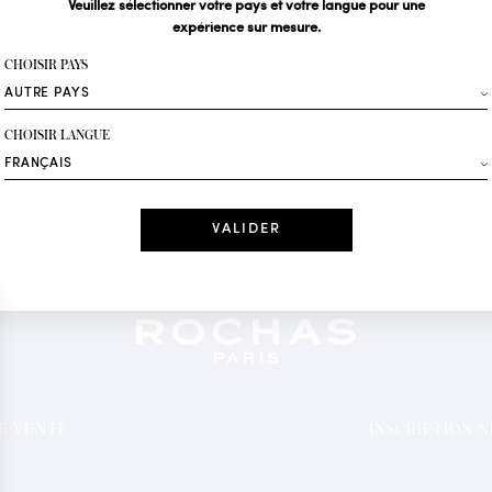
Veuillez sélectionner votre pays et votre langue pour une
expérience sur mesure.
Votre email*
CHOISIR PAYS
Mode
CHOISIR LANGUE
Recevez des offres 
Date
J'ai lu et j'acc
*Champs obligatoi
DE VENTE
INSCRIPTION 