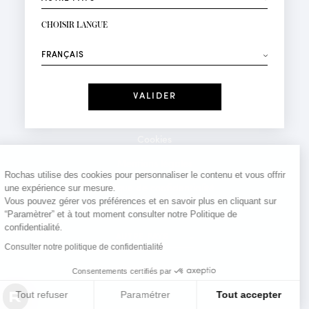
INSCRIPTION NEWSLETTER
Votre email*
CHOISIR LANGUE
Mode
Parfums
⟶
Recevez des offres personnalisées à votre anniversaire
:
Date
J'ai lu et j'accepte la
Politique de Confidentialité
Cookies
*Champs obligatoires
Mentions légales
Rochas utilise des cookies pour personnaliser le contenu et vous offrir
une expérience sur mesure.
Politique de confidentialité
Vous pouvez gérer vos préférences et en savoir plus en cliquant sur
Contact
“Paramètrer” et à tout moment consulter notre Politique de
confidentialité.
Consulter notre politique de confidentialité
Consentements certifiés par
Tout refuser
Paramétrer
Tout accepter