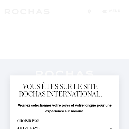
MENU
Trouver un magasin
Newsletter
Abonnez-vous pour suivre toute l'actualité de la Maison
VOUS ÊTES SUR LE SITE
Rochas : Nouveauté produits, Défilés, Événements et
Boutiques.
ROCHAS INTERNATIONAL.
PARFUMS
Civilité
Nom*
Veuillez sélectionner votre pays et votre langue pour une
ACTUALITÉS
expérience sur mesure.
POINTS DE VENTE
Prénom*
CHOISIR PAYS