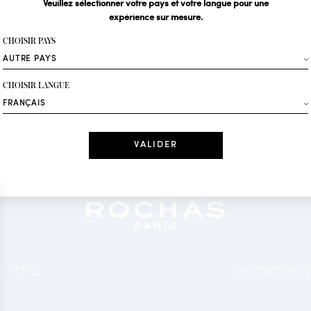
Veuillez sélectionner votre pays et votre langue pour une
expérience sur mesure.
Votre email*
CHOISIR PAYS
Mode
CHOISIR LANGUE
Recevez des offres 
Date
J'ai lu et j'acc
*Champs obligatoi
DE VENTE
INSCRIPTION 