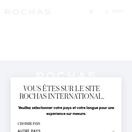
MENU
Trouver un magasin
Newsletter
Abonnez-vous pour suivre toute l'actualité de la Maison
VOUS ÊTES SUR LE SITE
Rochas : Nouveauté produits, Défilés, Événements et
Boutiques.
ROCHAS INTERNATIONAL.
PARFUMS
Civilité
Nom*
Veuillez sélectionner votre pays et votre langue pour une
ACTUALITÉS
expérience sur mesure.
POINTS DE VENTE
Prénom*
CHOISIR PAYS