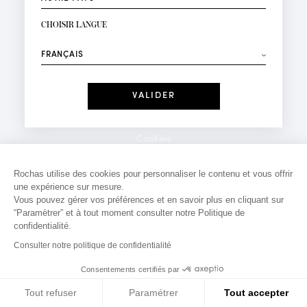
INSCRIPTION NEWSLETTER
Votre email*
CHOISIR LANGUE
Mode
Parfums
⟶
Recevez des offres personnalisées à votre anniversaire
:
Date
J'ai lu et j'accepte la
Politique de Confidentialité
Cookies
*Champs obligatoires
Mentions légales
Rochas utilise des cookies pour personnaliser le contenu et vous offrir
une expérience sur mesure.
Politique de confidentialité
Vous pouvez gérer vos préférences et en savoir plus en cliquant sur
Contact
“Paramètrer” et à tout moment consulter notre Politique de
confidentialité.
Consulter notre politique de confidentialité
Consentements certifiés par
Tout refuser
Paramétrer
Tout accepter