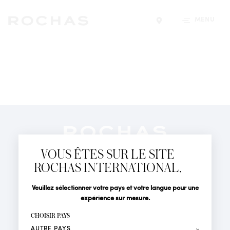
MENU
Trouver un magasin
Newsletter
Abonnez-vous pour suivre toute l'actualité de la Maison
VOUS ÊTES SUR LE SITE
Rochas : Nouveauté produits, Défilés, Événements et
Boutiques.
ROCHAS INTERNATIONAL.
PARFUMS
Civilité
Nom*
Veuillez sélectionner votre pays et votre langue pour une
ACTUALITÉS
expérience sur mesure.
POINTS DE VENTE
Prénom*
CHOISIR PAYS