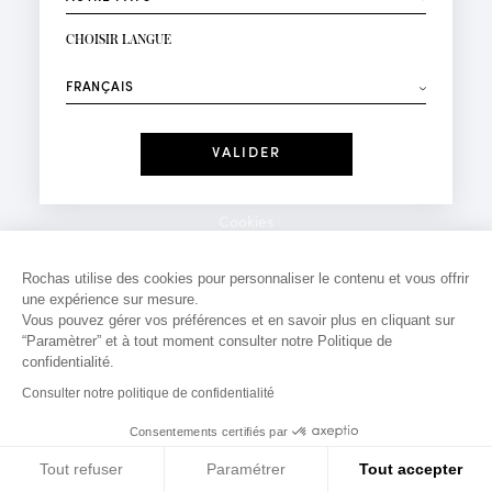
INSCRIPTION NEWSLETTER
Votre email*
CHOISIR LANGUE
Mode
Parfums
⟶
Recevez des offres personnalisées à votre anniversaire
:
Date
J'ai lu et j'accepte la
Politique de Confidentialité
Cookies
*Champs obligatoires
Mentions légales
Rochas utilise des cookies pour personnaliser le contenu et vous offrir
une expérience sur mesure.
Politique de confidentialité
Vous pouvez gérer vos préférences et en savoir plus en cliquant sur
Contact
“Paramètrer” et à tout moment consulter notre Politique de
confidentialité.
Consulter notre politique de confidentialité
Consentements certifiés par
Tout refuser
Paramétrer
Tout accepter