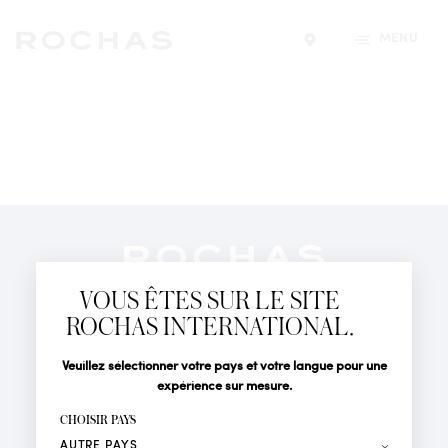
MENU
Trouver un magasin
Newsletter
Abonnez-vous pour suivre toute l'actualité de la Maison
VOUS ÊTES SUR LE SITE
Rochas : Nouveauté produits, Défilés, Événements et
Boutiques.
ROCHAS INTERNATIONAL.
PARFUMS
Civilité
Nom*
Veuillez sélectionner votre pays et votre langue pour une
ACTUALITÉS
expérience sur mesure.
POINTS DE VENTE
Prénom*
CHOISIR PAYS