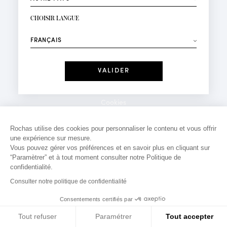
INSCRIPTION NEWSLETTER
Votre email*
CHOISIR LANGUE
Mode
Parfums
⟶
Recevez des offres personnalisées à votre anniversaire
:
Date
J'ai lu et j'accepte la
Politique de Confidentialité
Cookies
*Champs obligatoires
Mentions légales
Rochas utilise des cookies pour personnaliser le contenu et vous offrir
une expérience sur mesure.
Politique de confidentialité
Vous pouvez gérer vos préférences et en savoir plus en cliquant sur
Contact
“Paramètrer” et à tout moment consulter notre Politique de
confidentialité.
Consulter notre politique de confidentialité
Consentements certifiés par
Tout refuser
Paramétrer
Tout accepter