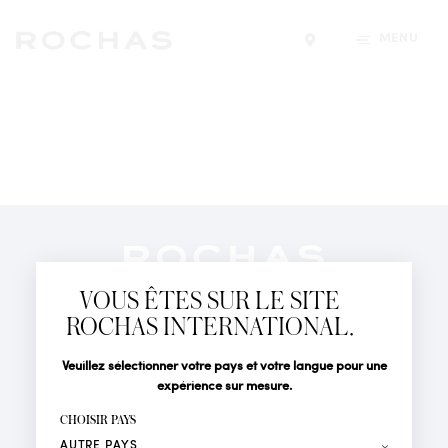
MENU
Trouver un magasin
Newsletter
Abonnez-vous pour suivre toute l'actualité de la Maison
VOUS ÊTES SUR LE SITE
Rochas : Nouveauté produits, Défilés, Événements et
Boutiques.
ROCHAS INTERNATIONAL.
PARFUMS
Civilité
Nom*
Veuillez sélectionner votre pays et votre langue pour une
ACTUALITÉS
expérience sur mesure.
POINTS DE VENTE
Prénom*
CHOISIR PAYS