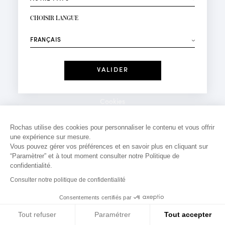
INSCRIPTION NEWSLETTER
Votre email*
CHOISIR LANGUE
Mode
Parfums
⟶
Recevez des offres personnalisées à votre anniversaire
:
Date
J'ai lu et j'accepte la
Politique de Confidentialité
Cookies
*Champs obligatoires
Mentions légales
Rochas utilise des cookies pour personnaliser le contenu et vous offrir
une expérience sur mesure.
Politique de confidentialité
Vous pouvez gérer vos préférences et en savoir plus en cliquant sur
Contact
“Paramètrer” et à tout moment consulter notre Politique de
confidentialité.
Consulter notre politique de confidentialité
Consentements certifiés par
Tout refuser
Paramétrer
Tout accepter