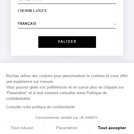
INSCRIPTION NEWSLETTER
Votre email*
CHOISIR LANGUE
Mode
Parfums
⟶
Recevez des offres personnalisées à votre anniversaire
:
Date
J'ai lu et j'accepte la
Politique de Confidentialité
Cookies
*Champs obligatoires
Mentions légales
Rochas utilise des cookies pour personnaliser le contenu et vous offrir
une expérience sur mesure.
Politique de confidentialité
Vous pouvez gérer vos préférences et en savoir plus en cliquant sur
Contact
“Paramètrer” et à tout moment consulter notre Politique de
confidentialité.
Consulter notre politique de confidentialité
Consentements certifiés par
Tout refuser
Paramétrer
Tout accepter