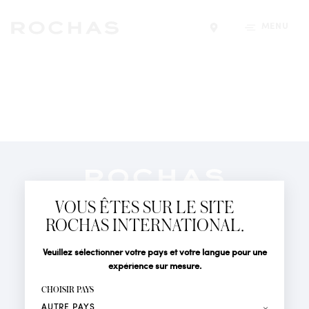
MENU
Trouver un magasin
Newsletter
Abonnez-vous pour suivre toute l'actualité de la Maison
VOUS ÊTES SUR LE SITE
Rochas : Nouveauté produits, Défilés, Événements et
Boutiques.
ROCHAS INTERNATIONAL.
PARFUMS
Civilité
Nom*
Veuillez sélectionner votre pays et votre langue pour une
ACTUALITÉS
expérience sur mesure.
POINTS DE VENTE
Prénom*
CHOISIR PAYS