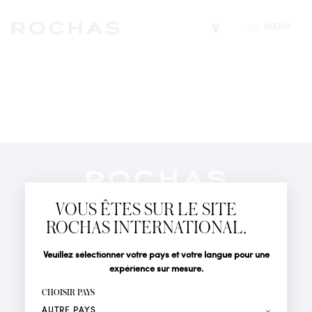
MENU
Trouver un magasin
Newsletter
Abonnez-vous pour suivre toute l'actualité de la Maison
VOUS ÊTES SUR LE SITE
Rochas : Nouveauté produits, Défilés, Événements et
Boutiques.
ROCHAS INTERNATIONAL.
PARFUMS
Civilité
Nom*
Veuillez sélectionner votre pays et votre langue pour une
ACTUALITÉS
expérience sur mesure.
POINTS DE VENTE
Prénom*
CHOISIR PAYS