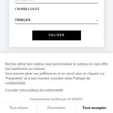
INSCRIPTION NEWSLETTER
Votre email*
CHOISIR LANGUE
Mode
Parfums
⟶
Recevez des offres personnalisées à votre anniversaire
:
Date
J'ai lu et j'accepte la
Politique de Confidentialité
Cookies
*Champs obligatoires
Mentions légales
Rochas utilise des cookies pour personnaliser le contenu et vous offrir
une expérience sur mesure.
Politique de confidentialité
Vous pouvez gérer vos préférences et en savoir plus en cliquant sur
Contact
“Paramètrer” et à tout moment consulter notre Politique de
confidentialité.
Consulter notre politique de confidentialité
Consentements certifiés par
Tout refuser
Paramétrer
Tout accepter