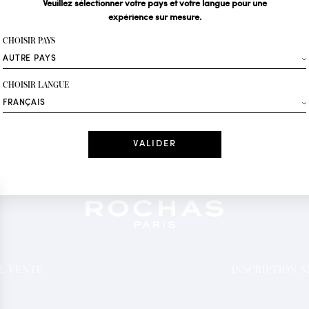
Veuillez sélectionner votre pays et votre langue pour une
expérience sur mesure.
Votre email*
CHOISIR PAYS
Mode
CHOISIR LANGUE
Recevez des offres 
Date
J'ai lu et j'acc
*Champs obligatoi
DE VENTE
INSCRIPTION 