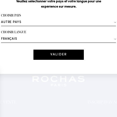
Veuillez sélectionner votre pays et votre langue pour une
expérience sur mesure.
Votre email*
CHOISIR PAYS
Mode
CHOISIR LANGUE
Recevez des offres 
Date
J'ai lu et j'acc
*Champs obligatoi
DE VENTE
INSCRIPTION 