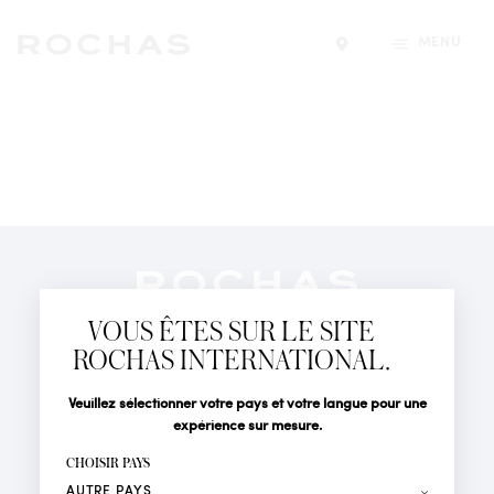
MENU
Trouver un magasin
Newsletter
Abonnez-vous pour suivre toute l'actualité de la Maison
VOUS ÊTES SUR LE SITE
Rochas : Nouveauté produits, Défilés, Événements et
Boutiques.
ROCHAS INTERNATIONAL.
PARFUMS
Civilité
Nom*
Veuillez sélectionner votre pays et votre langue pour une
ACTUALITÉS
expérience sur mesure.
POINTS DE VENTE
Prénom*
CHOISIR PAYS