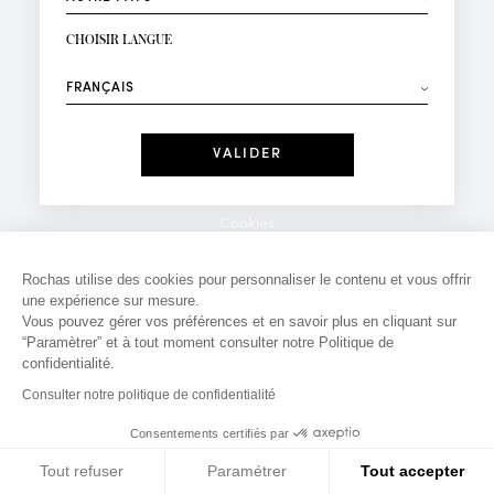
INSCRIPTION NEWSLETTER
Votre email*
CHOISIR LANGUE
Mode
Parfums
⟶
Recevez des offres personnalisées à votre anniversaire
:
Date
J'ai lu et j'accepte la
Politique de Confidentialité
Cookies
*Champs obligatoires
Mentions légales
Rochas utilise des cookies pour personnaliser le contenu et vous offrir
une expérience sur mesure.
Politique de confidentialité
Vous pouvez gérer vos préférences et en savoir plus en cliquant sur
Contact
“Paramètrer” et à tout moment consulter notre Politique de
confidentialité.
Consulter notre politique de confidentialité
Consentements certifiés par
Tout refuser
Paramétrer
Tout accepter