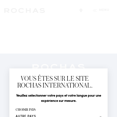
MENU
Trouver un magasin
Newsletter
Abonnez-vous pour suivre toute l'actualité de la Maison
VOUS ÊTES SUR LE SITE
Rochas : Nouveauté produits, Défilés, Événements et
Boutiques.
ROCHAS INTERNATIONAL.
PARFUMS
Civilité
Nom*
Veuillez sélectionner votre pays et votre langue pour une
ACTUALITÉS
expérience sur mesure.
POINTS DE VENTE
Prénom*
CHOISIR PAYS