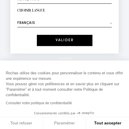
INSCRIPTION NEWSLETTER
Votre email*
CHOISIR LANGUE
Mode
Parfums
⟶
Recevez des offres personnalisées à votre anniversaire
:
Date
J'ai lu et j'accepte la
Politique de Confidentialité
Cookies
*Champs obligatoires
Mentions légales
Rochas utilise des cookies pour personnaliser le contenu et vous offrir
une expérience sur mesure.
Politique de confidentialité
Vous pouvez gérer vos préférences et en savoir plus en cliquant sur
Contact
“Paramètrer” et à tout moment consulter notre Politique de
confidentialité.
Consulter notre politique de confidentialité
Consentements certifiés par
Tout refuser
Paramétrer
Tout accepter