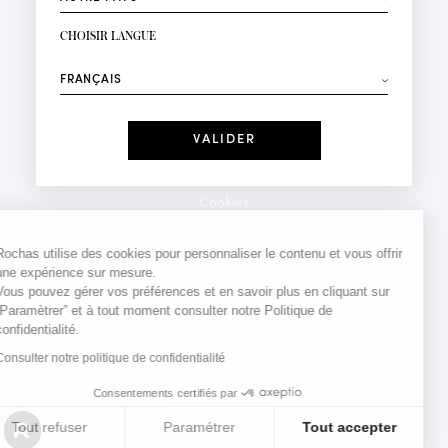
INSCRIPTION NEWSLETTER
Votre email*
CHOISIR LANGUE
Mode
Parfums
⟶
Recevez des offres personnalisées à votre anniversaire
:
Date
J'ai lu et j'accepte la
Politique de Confidentialité
Cookies
*Champs obligatoires
Mentions légales
Rochas utilise des cookies pour personnaliser le contenu et vous offrir
une expérience sur mesure.
Politique de confidentialité
Vous pouvez gérer vos préférences et en savoir plus en cliquant sur
Contact
“Paramètrer” et à tout moment consulter notre Politique de
confidentialité.
Consulter notre politique de confidentialité
Consentements certifiés par
Tout refuser
Paramétrer
Tout accepter