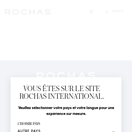
MENU
Trouver un magasin
Newsletter
Abonnez-vous pour suivre toute l'actualité de la Maison
VOUS ÊTES SUR LE SITE
Rochas : Nouveauté produits, Défilés, Événements et
Boutiques.
ROCHAS INTERNATIONAL.
PARFUMS
Civilité
Nom*
Veuillez sélectionner votre pays et votre langue pour une
ACTUALITÉS
expérience sur mesure.
POINTS DE VENTE
Prénom*
CHOISIR PAYS