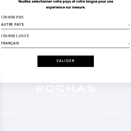
Veuillez sélectionner votre pays et votre langue pour une
expérience sur mesure.
Votre email*
CHOISIR PAYS
Mode
CHOISIR LANGUE
Recevez des offres 
Date
J'ai lu et j'acc
*Champs obligatoi
DE VENTE
INSCRIPTION 