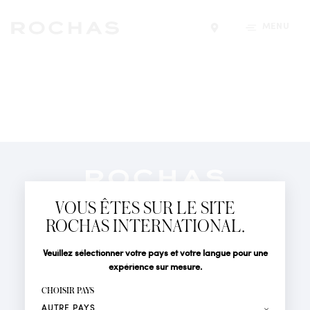
MENU
Trouver un magasin
Newsletter
Abonnez-vous pour suivre toute l'actualité de la Maison
VOUS ÊTES SUR LE SITE
Rochas : Nouveauté produits, Défilés, Événements et
Boutiques.
ROCHAS INTERNATIONAL.
PARFUMS
Civilité
Nom*
Veuillez sélectionner votre pays et votre langue pour une
ACTUALITÉS
expérience sur mesure.
POINTS DE VENTE
Prénom*
CHOISIR PAYS