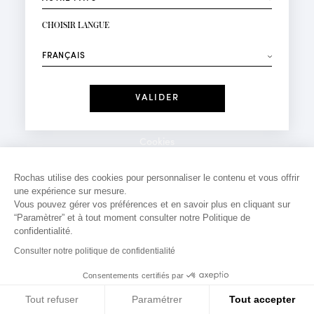
INSCRIPTION NEWSLETTER
Votre email*
CHOISIR LANGUE
Mode
Parfums
⟶
Recevez des offres personnalisées à votre anniversaire
:
Date
J'ai lu et j'accepte la
Politique de Confidentialité
Cookies
*Champs obligatoires
Mentions légales
Rochas utilise des cookies pour personnaliser le contenu et vous offrir
une expérience sur mesure.
Politique de confidentialité
Vous pouvez gérer vos préférences et en savoir plus en cliquant sur
Contact
“Paramètrer” et à tout moment consulter notre Politique de
confidentialité.
Consulter notre politique de confidentialité
Consentements certifiés par
Tout refuser
Paramétrer
Tout accepter