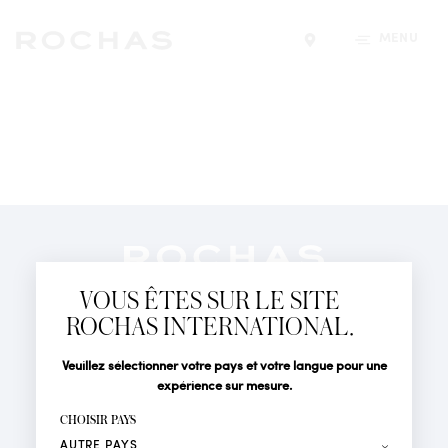
MENU
Trouver un magasin
Newsletter
Abonnez-vous pour suivre toute l'actualité de la Maison
VOUS ÊTES SUR LE SITE
Rochas : Nouveauté produits, Défilés, Événements et
Boutiques.
ROCHAS INTERNATIONAL.
PARFUMS
Civilité
Nom*
Veuillez sélectionner votre pays et votre langue pour une
ACTUALITÉS
expérience sur mesure.
POINTS DE VENTE
Prénom*
CHOISIR PAYS