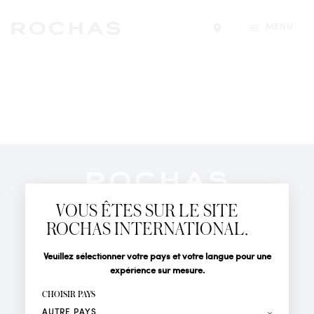
MENU
Trouver un magasin
Newsletter
Abonnez-vous pour suivre toute l'actualité de la Maison
VOUS ÊTES SUR LE SITE
Rochas : Nouveauté produits, Défilés, Événements et
Boutiques.
ROCHAS INTERNATIONAL.
PARFUMS
Civilité
Nom*
Veuillez sélectionner votre pays et votre langue pour une
ACTUALITÉS
expérience sur mesure.
POINTS DE VENTE
Prénom*
CHOISIR PAYS