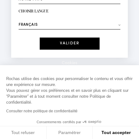
INSCRIPTION NEWSLETTER
Votre email*
CHOISIR LANGUE
Mode
Parfums
⟶
Recevez des offres personnalisées à votre anniversaire
:
Date
J'ai lu et j'accepte la
Politique de Confidentialité
Cookies
*Champs obligatoires
Mentions légales
Rochas utilise des cookies pour personnaliser le contenu et vous offrir
une expérience sur mesure.
Politique de confidentialité
Vous pouvez gérer vos préférences et en savoir plus en cliquant sur
Contact
“Paramètrer” et à tout moment consulter notre Politique de
confidentialité.
Consulter notre politique de confidentialité
Consentements certifiés par
Tout refuser
Paramétrer
Tout accepter