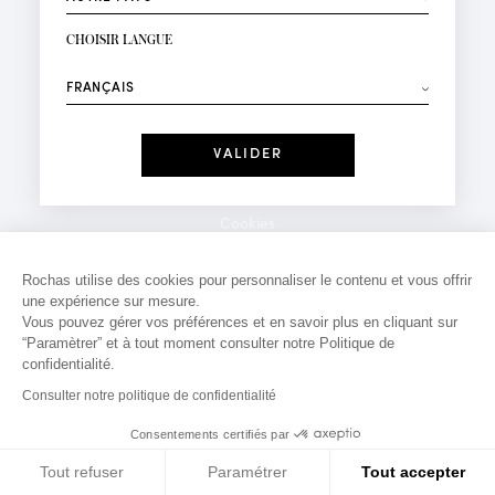
INSCRIPTION NEWSLETTER
Votre email*
CHOISIR LANGUE
Mode
Parfums
⟶
Recevez des offres personnalisées à votre anniversaire
:
Date
J'ai lu et j'accepte la
Politique de Confidentialité
Cookies
*Champs obligatoires
Mentions légales
Rochas utilise des cookies pour personnaliser le contenu et vous offrir
une expérience sur mesure.
Politique de confidentialité
Vous pouvez gérer vos préférences et en savoir plus en cliquant sur
Contact
“Paramètrer” et à tout moment consulter notre Politique de
confidentialité.
Consulter notre politique de confidentialité
Consentements certifiés par
Tout refuser
Paramétrer
Tout accepter