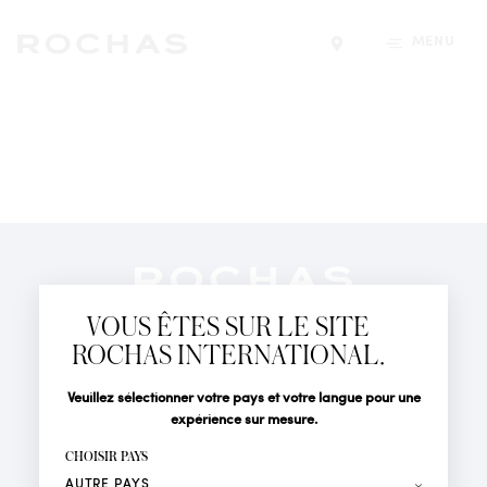
MENU
Trouver un magasin
Newsletter
Abonnez-vous pour suivre toute l'actualité de la Maison
VOUS ÊTES SUR LE SITE
Rochas : Nouveauté produits, Défilés, Événements et
Boutiques.
ROCHAS INTERNATIONAL.
PARFUMS
Civilité
Nom*
Veuillez sélectionner votre pays et votre langue pour une
ACTUALITÉS
expérience sur mesure.
POINTS DE VENTE
Prénom*
CHOISIR PAYS