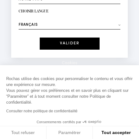
INSCRIPTION NEWSLETTER
Votre email*
CHOISIR LANGUE
Mode
Parfums
⟶
Recevez des offres personnalisées à votre anniversaire
:
Date
J'ai lu et j'accepte la
Politique de Confidentialité
Cookies
*Champs obligatoires
Mentions légales
Rochas utilise des cookies pour personnaliser le contenu et vous offrir
une expérience sur mesure.
Politique de confidentialité
Vous pouvez gérer vos préférences et en savoir plus en cliquant sur
Contact
“Paramètrer” et à tout moment consulter notre Politique de
confidentialité.
Consulter notre politique de confidentialité
Consentements certifiés par
Tout refuser
Paramétrer
Tout accepter