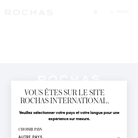
MENU
Trouver un magasin
Newsletter
Abonnez-vous pour suivre toute l'actualité de la Maison
VOUS ÊTES SUR LE SITE
Rochas : Nouveauté produits, Défilés, Événements et
Boutiques.
ROCHAS INTERNATIONAL.
PARFUMS
Civilité
Nom*
Veuillez sélectionner votre pays et votre langue pour une
ACTUALITÉS
expérience sur mesure.
POINTS DE VENTE
Prénom*
CHOISIR PAYS