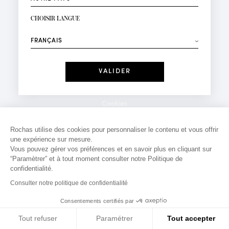
INSCRIPTION NEWSLETTER
Votre email*
CHOISIR LANGUE
Mode
Parfums
⟶
Recevez des offres personnalisées à votre anniversaire
:
Date
J'ai lu et j'accepte la
Politique de Confidentialité
Cookies
*Champs obligatoires
Mentions légales
Rochas utilise des cookies pour personnaliser le contenu et vous offrir
une expérience sur mesure.
Politique de confidentialité
Vous pouvez gérer vos préférences et en savoir plus en cliquant sur
Contact
“Paramètrer” et à tout moment consulter notre Politique de
confidentialité.
Consulter notre politique de confidentialité
Consentements certifiés par
Tout refuser
Paramétrer
Tout accepter