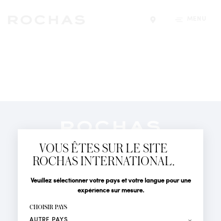
MENU
Trouver un magasin
Newsletter
Abonnez-vous pour suivre toute l'actualité de la Maison
VOUS ÊTES SUR LE SITE
Rochas : Nouveauté produits, Défilés, Événements et
Boutiques.
ROCHAS INTERNATIONAL.
PARFUMS
Civilité
Nom*
Veuillez sélectionner votre pays et votre langue pour une
ACTUALITÉS
expérience sur mesure.
POINTS DE VENTE
Prénom*
CHOISIR PAYS