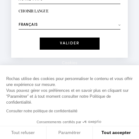
INSCRIPTION NEWSLETTER
Votre email*
CHOISIR LANGUE
Mode
Parfums
⟶
Recevez des offres personnalisées à votre anniversaire
:
Date
J'ai lu et j'accepte la
Politique de Confidentialité
Cookies
*Champs obligatoires
Mentions légales
Rochas utilise des cookies pour personnaliser le contenu et vous offrir
une expérience sur mesure.
Politique de confidentialité
Vous pouvez gérer vos préférences et en savoir plus en cliquant sur
Contact
“Paramètrer” et à tout moment consulter notre Politique de
confidentialité.
Consulter notre politique de confidentialité
Consentements certifiés par
Tout refuser
Paramétrer
Tout accepter