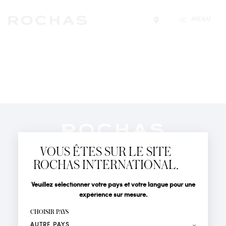
MENU
Trouver un magasin
Newsletter
Abonnez-vous pour suivre toute l'actualité de la Maison
VOUS ÊTES SUR LE SITE
Rochas : Nouveauté produits, Défilés, Événements et
Boutiques.
ROCHAS INTERNATIONAL.
PARFUMS
Civilité
Nom*
Veuillez sélectionner votre pays et votre langue pour une
ACTUALITÉS
expérience sur mesure.
POINTS DE VENTE
Prénom*
CHOISIR PAYS