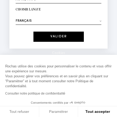
INSCRIPTION NEWSLETTER
Votre email*
CHOISIR LANGUE
Mode
Parfums
⟶
Recevez des offres personnalisées à votre anniversaire
:
Date
J'ai lu et j'accepte la
Politique de Confidentialité
Cookies
*Champs obligatoires
Mentions légales
Rochas utilise des cookies pour personnaliser le contenu et vous offrir
une expérience sur mesure.
Politique de confidentialité
Vous pouvez gérer vos préférences et en savoir plus en cliquant sur
Contact
“Paramètrer” et à tout moment consulter notre Politique de
confidentialité.
Consulter notre politique de confidentialité
Consentements certifiés par
Tout refuser
Paramétrer
Tout accepter