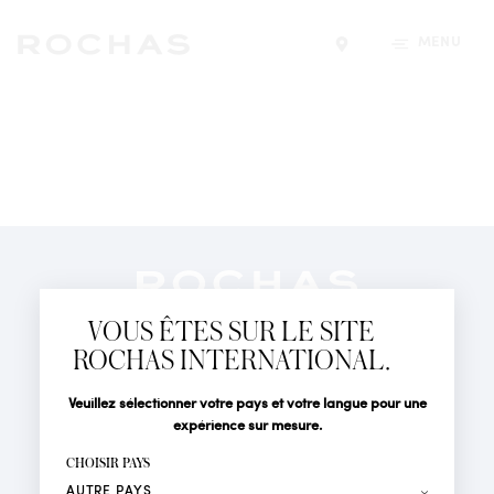
MENU
Trouver un magasin
Newsletter
Abonnez-vous pour suivre toute l'actualité de la Maison
VOUS ÊTES SUR LE SITE
Rochas : Nouveauté produits, Défilés, Événements et
Boutiques.
ROCHAS INTERNATIONAL.
PARFUMS
Civilité
Nom*
Veuillez sélectionner votre pays et votre langue pour une
ACTUALITÉS
expérience sur mesure.
POINTS DE VENTE
Prénom*
CHOISIR PAYS