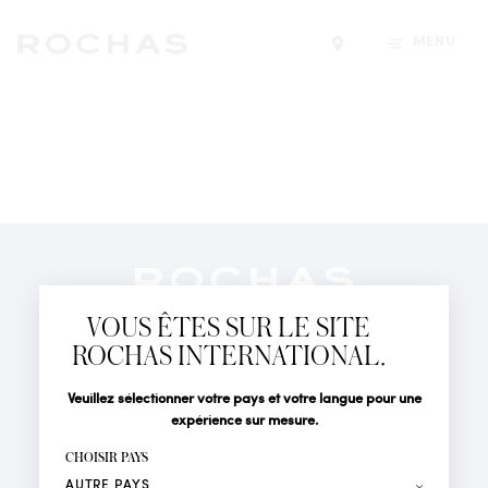
MENU
Trouver un magasin
Newsletter
Abonnez-vous pour suivre toute l'actualité de la Maison
VOUS ÊTES SUR LE SITE
Rochas : Nouveauté produits, Défilés, Événements et
Boutiques.
ROCHAS INTERNATIONAL.
PARFUMS
Civilité
Nom*
Veuillez sélectionner votre pays et votre langue pour une
ACTUALITÉS
expérience sur mesure.
POINTS DE VENTE
Prénom*
CHOISIR PAYS