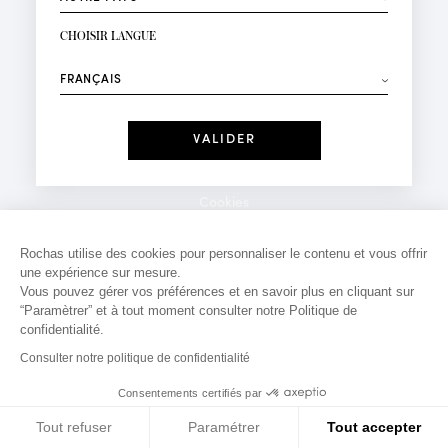
INSCRIPTION NEWSLETTER
Votre email*
CHOISIR LANGUE
Mode
Parfums
⟶
Recevez des offres personnalisées à votre anniversaire
:
Date
J'ai lu et j'accepte la
Politique de Confidentialité
Cookies
*Champs obligatoires
Mentions légales
Rochas utilise des cookies pour personnaliser le contenu et vous offrir
une expérience sur mesure.
Politique de confidentialité
Vous pouvez gérer vos préférences et en savoir plus en cliquant sur
Contact
“Paramètrer” et à tout moment consulter notre Politique de
confidentialité.
Consulter notre politique de confidentialité
Consentements certifiés par
Tout refuser
Paramétrer
Tout accepter