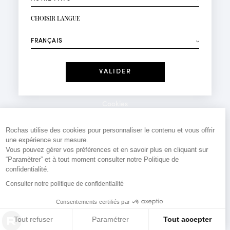
INSCRIPTION NEWSLETTER
Votre email*
CHOISIR LANGUE
Mode
Parfums
⟶
Recevez des offres personnalisées à votre anniversaire
:
Date
J'ai lu et j'accepte la
Politique de Confidentialité
Cookies
*Champs obligatoires
Mentions légales
Rochas utilise des cookies pour personnaliser le contenu et vous offrir
une expérience sur mesure.
Politique de confidentialité
Vous pouvez gérer vos préférences et en savoir plus en cliquant sur
Contact
“Paramètrer” et à tout moment consulter notre Politique de
confidentialité.
Consulter notre politique de confidentialité
Consentements certifiés par
Tout refuser
Paramétrer
Tout accepter