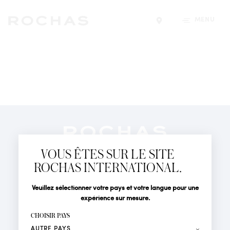
MENU
Trouver un magasin
Newsletter
Abonnez-vous pour suivre toute l'actualité de la Maison
VOUS ÊTES SUR LE SITE
Rochas : Nouveauté produits, Défilés, Événements et
Boutiques.
ROCHAS INTERNATIONAL.
PARFUMS
Civilité
Nom*
Veuillez sélectionner votre pays et votre langue pour une
ACTUALITÉS
expérience sur mesure.
POINTS DE VENTE
Prénom*
CHOISIR PAYS