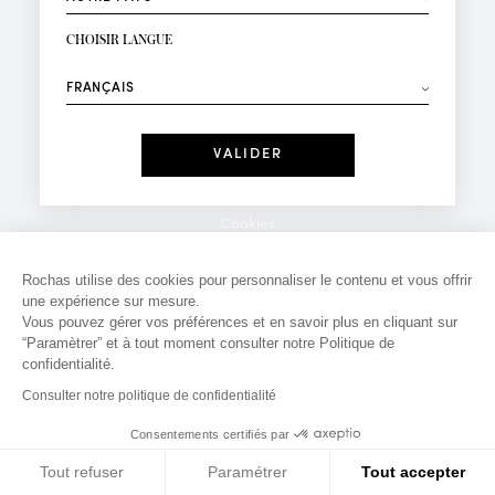
INSCRIPTION NEWSLETTER
Votre email*
CHOISIR LANGUE
Mode
Parfums
⟶
Recevez des offres personnalisées à votre anniversaire
:
Date
J'ai lu et j'accepte la
Politique de Confidentialité
Cookies
*Champs obligatoires
Mentions légales
Rochas utilise des cookies pour personnaliser le contenu et vous offrir
une expérience sur mesure.
Politique de confidentialité
Vous pouvez gérer vos préférences et en savoir plus en cliquant sur
Contact
“Paramètrer” et à tout moment consulter notre Politique de
confidentialité.
Consulter notre politique de confidentialité
Consentements certifiés par
Tout refuser
Paramétrer
Tout accepter