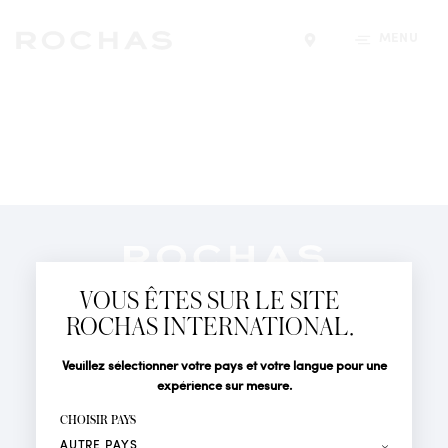
MENU
Trouver un magasin
Newsletter
Abonnez-vous pour suivre toute l'actualité de la Maison
VOUS ÊTES SUR LE SITE
Rochas : Nouveauté produits, Défilés, Événements et
Boutiques.
ROCHAS INTERNATIONAL.
PARFUMS
Civilité
Nom*
Veuillez sélectionner votre pays et votre langue pour une
ACTUALITÉS
expérience sur mesure.
POINTS DE VENTE
Prénom*
CHOISIR PAYS