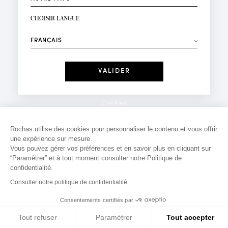
INSCRIPTION NEWSLETTER
Votre email*
CHOISIR LANGUE
Mode
Parfums
⟶
Recevez des offres personnalisées à votre anniversaire
:
Date
J'ai lu et j'accepte la
Politique de Confidentialité
Cookies
*Champs obligatoires
Mentions légales
Rochas utilise des cookies pour personnaliser le contenu et vous offrir
une expérience sur mesure.
Politique de confidentialité
Vous pouvez gérer vos préférences et en savoir plus en cliquant sur
Contact
“Paramètrer” et à tout moment consulter notre Politique de
confidentialité.
Consulter notre politique de confidentialité
Consentements certifiés par
Tout refuser
Paramétrer
Tout accepter