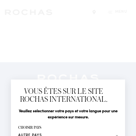
MENU
Trouver un magasin
Newsletter
Abonnez-vous pour suivre toute l'actualité de la Maison
VOUS ÊTES SUR LE SITE
Rochas : Nouveauté produits, Défilés, Événements et
Boutiques.
ROCHAS INTERNATIONAL.
PARFUMS
Civilité
Nom*
Veuillez sélectionner votre pays et votre langue pour une
ACTUALITÉS
expérience sur mesure.
POINTS DE VENTE
Prénom*
CHOISIR PAYS