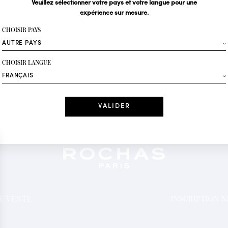
Veuillez sélectionner votre pays et votre langue pour une
expérience sur mesure.
Votre email*
CHOISIR PAYS
Mode
CHOISIR LANGUE
Recevez des offres 
Date
J'ai lu et j'acc
*Champs obligatoi
DE VENTE
INSCRIPTION 