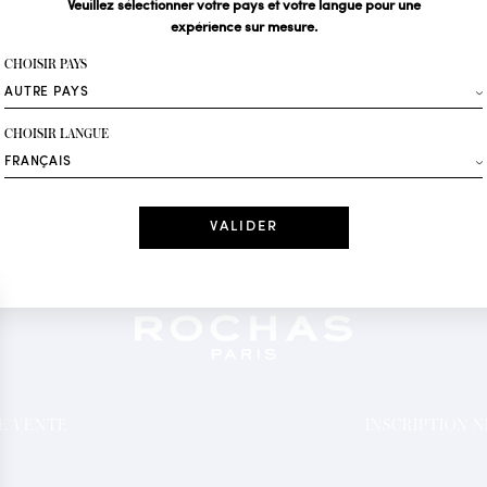
Veuillez sélectionner votre pays et votre langue pour une
expérience sur mesure.
Votre email*
CHOISIR PAYS
Mode
CHOISIR LANGUE
Recevez des offres 
Date
J'ai lu et j'acc
*Champs obligatoi
DE VENTE
INSCRIPTION 