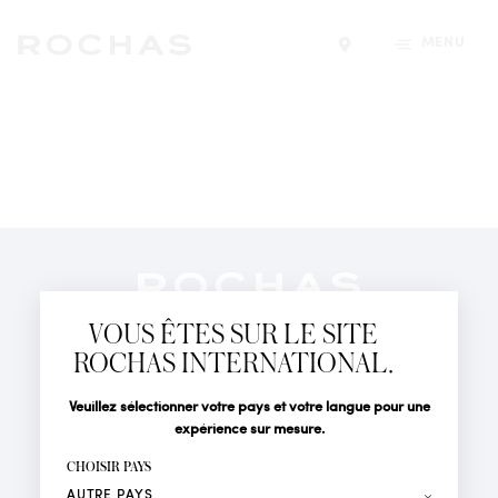
MENU
Trouver un magasin
Newsletter
Abonnez-vous pour suivre toute l'actualité de la Maison
VOUS ÊTES SUR LE SITE
Rochas : Nouveauté produits, Défilés, Événements et
Boutiques.
ROCHAS INTERNATIONAL.
PARFUMS
Civilité
Nom*
Veuillez sélectionner votre pays et votre langue pour une
ACTUALITÉS
expérience sur mesure.
POINTS DE VENTE
Prénom*
CHOISIR PAYS