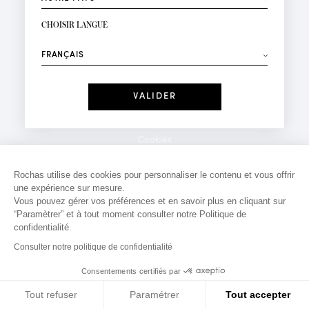
INSCRIPTION NEWSLETTER
Votre email*
CHOISIR LANGUE
Mode
Parfums
⟶
Recevez des offres personnalisées à votre anniversaire
:
Date
J'ai lu et j'accepte la
Politique de Confidentialité
Cookies
*Champs obligatoires
Mentions légales
Rochas utilise des cookies pour personnaliser le contenu et vous offrir
une expérience sur mesure.
Politique de confidentialité
Vous pouvez gérer vos préférences et en savoir plus en cliquant sur
Contact
“Paramètrer” et à tout moment consulter notre Politique de
confidentialité.
Consulter notre politique de confidentialité
Consentements certifiés par
Tout refuser
Paramétrer
Tout accepter