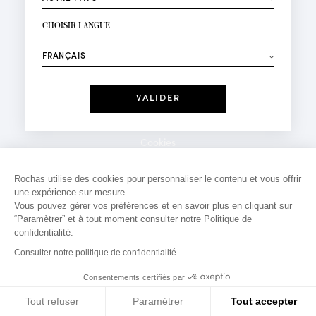
INSCRIPTION NEWSLETTER
Votre email*
CHOISIR LANGUE
Mode
Parfums
⟶
Recevez des offres personnalisées à votre anniversaire
:
Date
J'ai lu et j'accepte la
Politique de Confidentialité
Cookies
*Champs obligatoires
Mentions légales
Rochas utilise des cookies pour personnaliser le contenu et vous offrir
une expérience sur mesure.
Politique de confidentialité
Vous pouvez gérer vos préférences et en savoir plus en cliquant sur
Contact
“Paramètrer” et à tout moment consulter notre Politique de
confidentialité.
Consulter notre politique de confidentialité
Consentements certifiés par
Tout refuser
Paramétrer
Tout accepter