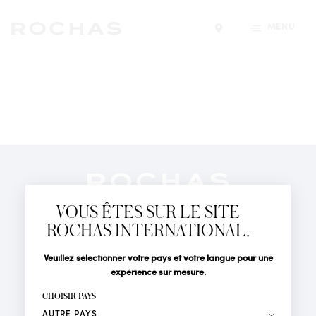
MENU
Trouver un magasin
Newsletter
Abonnez-vous pour suivre toute l'actualité de la Maison
VOUS ÊTES SUR LE SITE
Rochas : Nouveauté produits, Défilés, Événements et
Boutiques.
ROCHAS INTERNATIONAL.
PARFUMS
Civilité
Nom*
Veuillez sélectionner votre pays et votre langue pour une
ACTUALITÉS
expérience sur mesure.
POINTS DE VENTE
Prénom*
CHOISIR PAYS