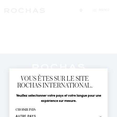
MENU
Trouver un magasin
Newsletter
Abonnez-vous pour suivre toute l'actualité de la Maison
VOUS ÊTES SUR LE SITE
Rochas : Nouveauté produits, Défilés, Événements et
Boutiques.
ROCHAS INTERNATIONAL.
PARFUMS
Civilité
Nom*
Veuillez sélectionner votre pays et votre langue pour une
ACTUALITÉS
expérience sur mesure.
POINTS DE VENTE
Prénom*
CHOISIR PAYS