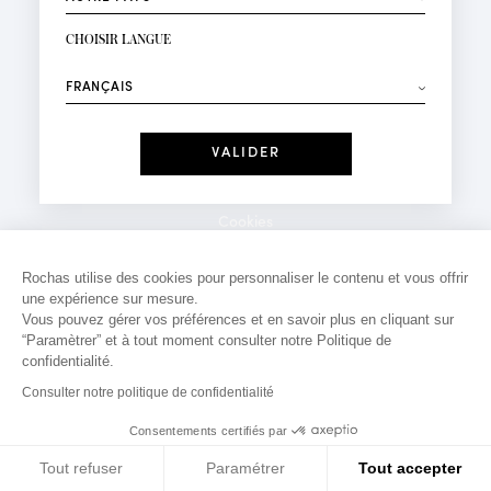
INSCRIPTION NEWSLETTER
Votre email*
CHOISIR LANGUE
Mode
Parfums
⟶
Recevez des offres personnalisées à votre anniversaire
:
Date
J'ai lu et j'accepte la
Politique de Confidentialité
Cookies
*Champs obligatoires
Mentions légales
Rochas utilise des cookies pour personnaliser le contenu et vous offrir
une expérience sur mesure.
Politique de confidentialité
Vous pouvez gérer vos préférences et en savoir plus en cliquant sur
Contact
“Paramètrer” et à tout moment consulter notre Politique de
confidentialité.
Consulter notre politique de confidentialité
Consentements certifiés par
Tout refuser
Paramétrer
Tout accepter