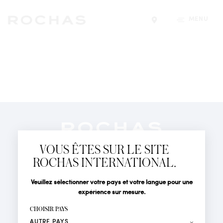
MENU
Trouver un magasin
Newsletter
Abonnez-vous pour suivre toute l'actualité de la Maison
VOUS ÊTES SUR LE SITE
Rochas : Nouveauté produits, Défilés, Événements et
Boutiques.
ROCHAS INTERNATIONAL.
PARFUMS
Civilité
Nom*
Veuillez sélectionner votre pays et votre langue pour une
ACTUALITÉS
expérience sur mesure.
POINTS DE VENTE
Prénom*
CHOISIR PAYS