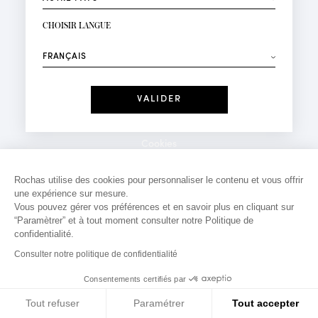
INSCRIPTION NEWSLETTER
Votre email*
CHOISIR LANGUE
Mode
Parfums
⟶
Recevez des offres personnalisées à votre anniversaire
:
Date
J'ai lu et j'accepte la
Politique de Confidentialité
Cookies
*Champs obligatoires
Mentions légales
Rochas utilise des cookies pour personnaliser le contenu et vous offrir
une expérience sur mesure.
Politique de confidentialité
Vous pouvez gérer vos préférences et en savoir plus en cliquant sur
Contact
“Paramètrer” et à tout moment consulter notre Politique de
confidentialité.
Consulter notre politique de confidentialité
Consentements certifiés par
Tout refuser
Paramétrer
Tout accepter