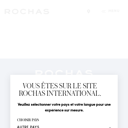
MENU
Trouver un magasin
Newsletter
Abonnez-vous pour suivre toute l'actualité de la Maison
VOUS ÊTES SUR LE SITE
Rochas : Nouveauté produits, Défilés, Événements et
Boutiques.
ROCHAS INTERNATIONAL.
PARFUMS
Civilité
Nom*
Veuillez sélectionner votre pays et votre langue pour une
ACTUALITÉS
expérience sur mesure.
POINTS DE VENTE
Prénom*
CHOISIR PAYS