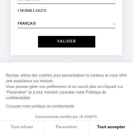
INSCRIPTION NEWSLETTER
Votre email*
CHOISIR LANGUE
Mode
Parfums
⟶
Recevez des offres personnalisées à votre anniversaire
:
Date
J'ai lu et j'accepte la
Politique de Confidentialité
Cookies
*Champs obligatoires
Mentions légales
Rochas utilise des cookies pour personnaliser le contenu et vous offrir
une expérience sur mesure.
Politique de confidentialité
Vous pouvez gérer vos préférences et en savoir plus en cliquant sur
Contact
“Paramètrer” et à tout moment consulter notre Politique de
confidentialité.
Consulter notre politique de confidentialité
Consentements certifiés par
Tout refuser
Paramétrer
Tout accepter