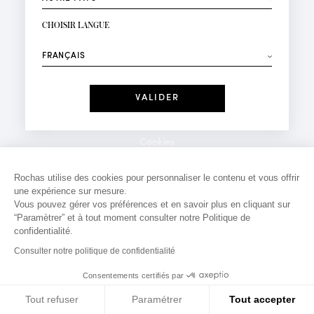
INSCRIPTION NEWSLETTER
Votre email*
CHOISIR LANGUE
Mode
Parfums
⟶
Recevez des offres personnalisées à votre anniversaire
:
Date
J'ai lu et j'accepte la
Politique de Confidentialité
Cookies
*Champs obligatoires
Mentions légales
Rochas utilise des cookies pour personnaliser le contenu et vous offrir
une expérience sur mesure.
Politique de confidentialité
Vous pouvez gérer vos préférences et en savoir plus en cliquant sur
Contact
“Paramètrer” et à tout moment consulter notre Politique de
confidentialité.
Consulter notre politique de confidentialité
Consentements certifiés par
Tout refuser
Paramétrer
Tout accepter