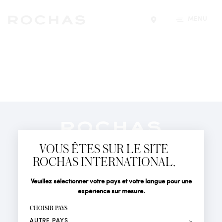
MENU
Trouver un magasin
Newsletter
Abonnez-vous pour suivre toute l'actualité de la Maison
VOUS ÊTES SUR LE SITE
Rochas : Nouveauté produits, Défilés, Événements et
Boutiques.
ROCHAS INTERNATIONAL.
PARFUMS
Civilité
Nom*
Veuillez sélectionner votre pays et votre langue pour une
ACTUALITÉS
expérience sur mesure.
POINTS DE VENTE
Prénom*
CHOISIR PAYS